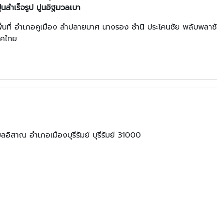
ูนสำเร็จรูป ปูนอิฐมวลเบา
ในพื้นที่ อำเภอคูเมือง ลำปลายมาศ นางรอง ชำนิ ประโคนชัย พลับพลาช
เทศไทย
บลอิสาณ อำเภอเมืองบุรีรัมย์ บุรีรัมย์ 31000