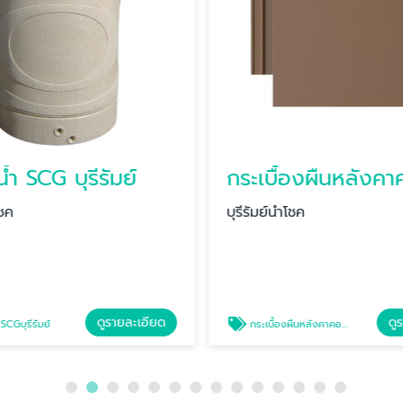
น้ำ SCG บุรีรัมย์
โชค
บุรีรัมย์นำโชค
ดูรายละเอียด
ดู
SCGบุรีรัมย์
กระเบื้องผืนหลังคาคอนกรีต บุรีรัมย์