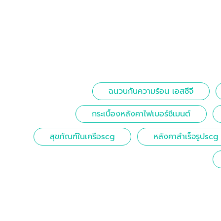
ฉนวนกันความร้อน เอสซีจี
กระเบื้องหลังคาไฟเบอร์ซีเมนต์
สุขภัณฑ์ในเครือscg
หลังคาสำเร็จรูปscg บ