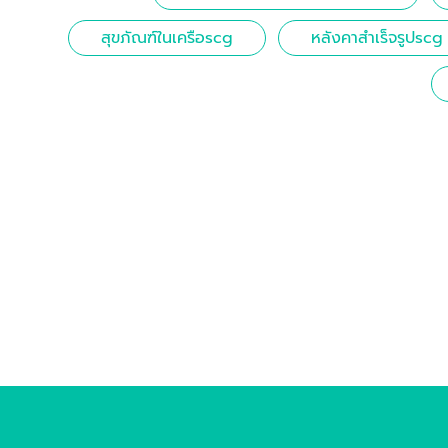
สุขภัณฑ์ในเครือscg
หลังคาสำเร็จรูปscg บ